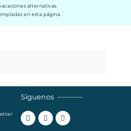
GALICIA – RIAS BAIXAS –
acaciones alternativas.
ISLAS CIES
mpladas en esta página.
LANZAROTE 2026
LA PUGLIA – ITALIA 2026
CONTACTO
Síguenos
etter