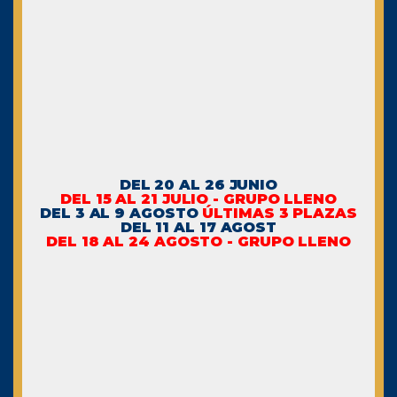
NAVARRA – VALLE DE
BAZTAN
GALICIA 2026
GALICIA – RUTA DE LOS
FAROS
GALICIA – RIAS BAIXAS –
ISLAS CIES
LANZAROTE 2026
DEL 20 AL 26 JUNIO
LA PUGLIA – ITALIA 2026
DEL 15 AL 21 JULIO - GRUPO LLENO
CONTACTO
DEL 3 AL 9 AGOSTO
ÚLTIMAS 3 PLAZAS
DEL 11 AL 17 AGOST
DEL 18 AL 24 AGOSTO - GRUPO LLENO