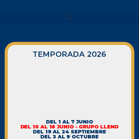
TEMPORADA 2026
NUESTROS VIAJES
MENORCA 2026
MENORCA CAMÍ DE
CAVALLS – SEMANA SANTA
MENORCA CAMÍ DE
CAVALLS
MENORCA YOGA & KAYAK
MENORCA YOGA & BARCO
FORMENTERA 2026
DEL 1 AL 7 JUNIO
NAVARRA 2026
DEL 10 AL 16 JUNIO - GRUPO LLENO
DEL 19 AL 24 SEPTIEMBRE
NAVARRA – SELVA DE
DEL 3 AL 9 OCTUBRE
IRATI