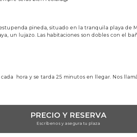
tupenda pineda, situado en la tranquila playa de Migj
aya, un lujazo. Las habitaciones son dobles con el ba
 cada hora y se tarda 25 minutos en llegar. Nos llam
PRECIO Y RESERVA
Escríbenos y asegura tu plaza