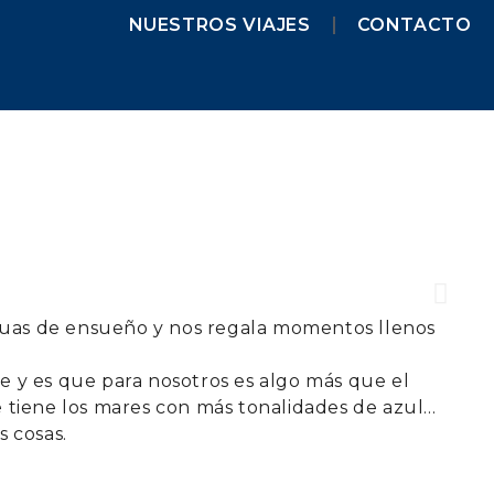
NUESTROS VIAJES
CONTACTO
NUESTROS VIAJES
MENORCA 2026
MENORCA CAMÍ DE
CAVALLS – SEMANA SANTA
MENORCA CAMÍ DE
CAVALLS
MENORCA YOGA & KAYAK
MENORCA YOGA & BARCO
FORMENTERA 2026
guas de ensueño y nos regala momentos llenos
NAVARRA 2026
aje y es que para nosotros es algo más que el
NAVARRA – SELVA DE IRATI
e tiene los mares con más tonalidades de azul…
NAVARRA – VALLE DE
s cosas.
BAZTAN
GALICIA 2026
GALICIA – RUTA DE LOS