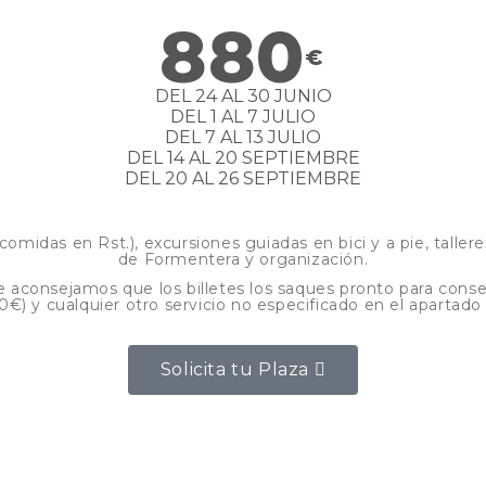
880
€
DEL 24 AL 30 JUNIO
DEL 1 AL 7 JULIO
DEL 7 AL 13 JULIO
DEL 14 AL 20 SEPTIEMBRE
DEL 20 AL 26 SEPTIEMBRE
das en Rst.), excursiones guiadas en bici y a pie, talleres
de Formentera y organización.
aconsejamos que los billetes los saques pronto para conseg
60€) y cualquier otro servicio no especificado en el apartado
Solicita tu Plaza