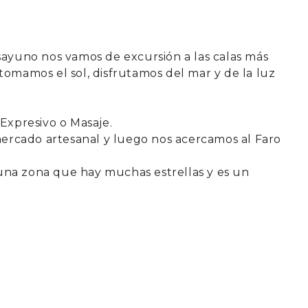
FAROS
GALICIA – RIAS BAIXAS –
ISLAS CIES
sayuno nos vamos de excursión a las calas más
LANZAROTE 2026
 tomamos el sol, disfrutamos del mar y de la luz
LA PUGLIA – ITALIA 2026
CONTACTO
 Expresivo o Masaje.
mercado artesanal y luego nos acercamos al Faro
 una zona que hay muchas estrellas y es un