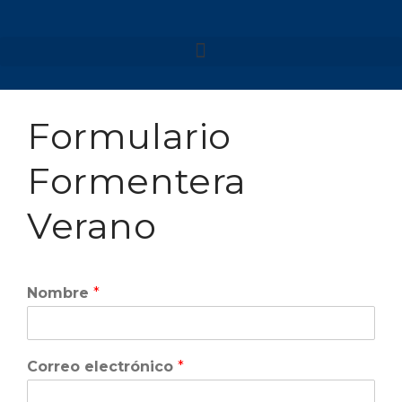
NUESTROS VIAJES
MENORCA 2026
Formulario
MENORCA CAMÍ DE
CAVALLS – SEMANA SANTA
MENORCA CAMÍ DE
Formentera
CAVALLS
MENORCA YOGA & KAYAK
Verano
MENORCA YOGA & BARCO
FORMENTERA 2026
NAVARRA 2026
Nombre
*
NAVARRA – SELVA DE
IRATI
NAVARRA – VALLE DE
BAZTAN
Correo electrónico
*
GALICIA 2026