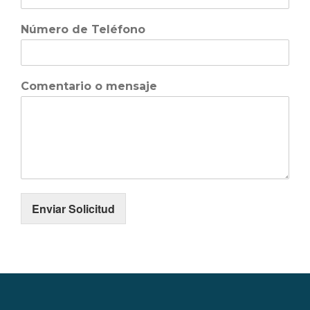
GALICIA – RUTA DE LOS
FAROS
Número de Teléfono
GALICIA – RIAS BAIXAS –
ISLAS CIES
LANZAROTE 2026
LA PUGLIA – ITALIA 2026
Comentario o mensaje
CONTACTO
Enviar Solicitud