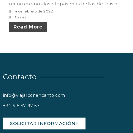
recorreremos las etapas más bellas de la isla.
FAROS
4 de febrero de 2022
GALICIA – RIAS BAIXAS –
ISLAS CIES
Carles
LANZAROTE 2026
Read More
LA PUGLIA – ITALIA 2026
CONTACTO
Contacto
info@viajarconencanto.com
+34 615 47 97 57
SOLICITAR INFORMACIÓN