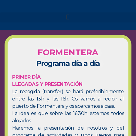
NUESTROS VIAJES
MENORCA 2026
FORMENTERA
MENORCA CAMÍ DE
CAVALLS – SEMANA SANTA
Programa día a día
MENORCA CAMÍ DE
CAVALLS
PRIMER DÍA
MENORCA YOGA & KAYAK
LLEGADAS Y PRESENTACIÓN
MENORCA YOGA & BARCO
La recogida (transfer) se hará preferiblemente
entre las 13h y las 16h. Os vamos a recibir al
FORMENTERA 2026
puerto de Formentera y os acercamos a casa.
NAVARRA 2026
La idea es que sobre las 16:30h estemos todos
NAVARRA – SELVA DE
alojados.
IRATI
Haremos la presentación de nosotros y del
NAVARRA – VALLE DE
BAZTAN
programa de actividades y unos juegos para