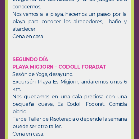
GALICIA 2026
conocernos.
Nos vamos a la playa, hacemos un paseo por la
GALICIA – RUTA DE LOS
FAROS
playa para conocer los alrededores, baño y
GALICIA – RIAS BAIXAS –
atardecer.
ISLAS CIES
Cena en casa
LANZAROTE 2026
LA PUGLIA – ITALIA 2026
CONTACTO
SEGUNDO DÍA
PLAYA MIGJORN – CODOLL FORADAT
Sesión de Yoga, desayuno.
Excursión Playa Es Migjorn, andaremos unos 6
km.
Nos quedamos en una cala preciosa con una
pequeña cueva, Es Codoll Fodorat. Comida
picnic.
Tarde Taller de Risoterapia o depende la semana
puede ser otro taller.
Cena en casa.