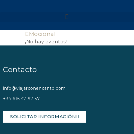
NUESTROS VIAJES
MENORCA 2026
EMocional
MENORCA CAMÍ DE
¡No hay eventos!
CAVALLS – SEMANA SANTA
MENORCA CAMÍ DE
CAVALLS
MENORCA YOGA & KAYAK
Contacto
MENORCA YOGA & BARCO
FORMENTERA 2026
NAVARRA 2026
info@viajarconencanto.com
NAVARRA – SELVA DE
+34 615 47 97 57
IRATI
NAVARRA – VALLE DE
BAZTAN
SOLICITAR INFORMACIÓN
GALICIA 2026
GALICIA – RUTA DE LOS
FAROS