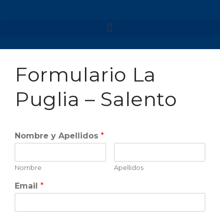
NUESTROS VIAJES
MENORCA 2026
Formulario La
MENORCA CAMÍ DE
CAVALLS – SEMANA SANTA
MENORCA CAMÍ DE
Puglia – Salento
CAVALLS
MENORCA YOGA & KAYAK
MENORCA YOGA & BARCO
Nombre y Apellidos
*
FORMENTERA 2026
NAVARRA 2026
NAVARRA – SELVA DE
Nombre
Apellidos
IRATI
NAVARRA – VALLE DE
Email
*
BAZTAN
GALICIA 2026
GALICIA – RUTA DE LOS