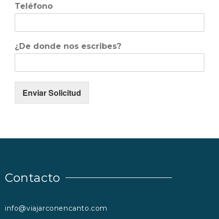
Teléfono
FAROS
GALICIA – RIAS BAIXAS –
ISLAS CIES
LANZAROTE 2026
¿De donde nos escribes?
LA PUGLIA – ITALIA 2026
CONTACTO
Enviar Solicitud
Contacto
info@viajarconencanto.com