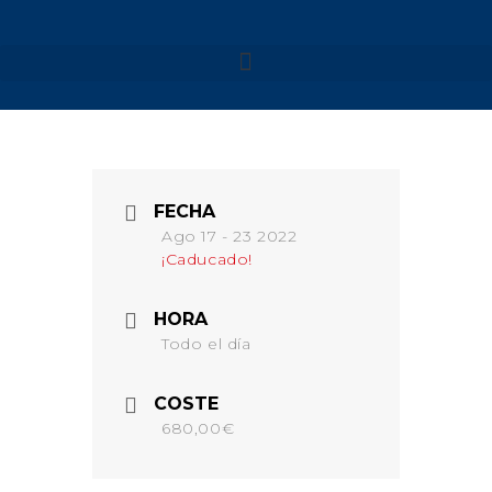
NUESTROS VIAJES
MENORCA 2026
MENORCA CAMÍ DE
FECHA
CAVALLS – SEMANA SANTA
Ago 17 - 23 2022
MENORCA CAMÍ DE
¡Caducado!
CAVALLS
MENORCA YOGA & KAYAK
HORA
MENORCA YOGA & BARCO
Todo el día
FORMENTERA 2026
NAVARRA 2026
COSTE
NAVARRA – SELVA DE
680,00€
IRATI
NAVARRA – VALLE DE
BAZTAN