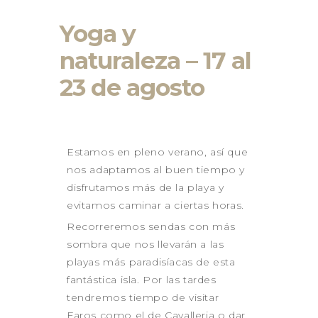
GALICIA 2026
Yoga y
GALICIA – RUTA DE LOS
FAROS
naturaleza – 17 al
GALICIA – RIAS BAIXAS –
ISLAS CIES
23 de agosto
LANZAROTE 2026
LA PUGLIA – ITALIA 2026
CONTACTO
Estamos en pleno verano, así que
nos adaptamos al buen tiempo y
disfrutamos más de la playa y
evitamos caminar a ciertas horas.
Recorreremos sendas con más
sombra que nos llevarán a las
playas más paradisíacas de esta
fantástica isla. Por las tardes
tendremos tiempo de visitar
Faros como el de Cavalleria o dar