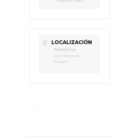
ncanto.com
LOCALIZACIÓN
Menorca
Islas Baleares,
España