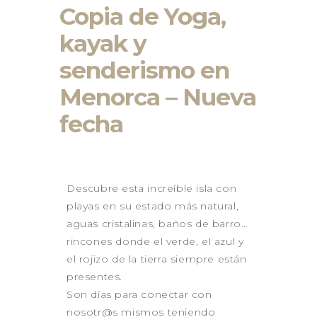
GALICIA 2026
Copia de Yoga,
GALICIA – RUTA DE LOS
FAROS
kayak y
GALICIA – RIAS BAIXAS –
senderismo en
ISLAS CIES
LANZAROTE 2026
Menorca – Nueva
LA PUGLIA – ITALIA 2026
fecha
CONTACTO
Descubre esta increíble isla con
playas en su estado más natural,
aguas cristalinas, baños de barro…
rincones donde el verde, el azul y
el rojizo de la tierra siempre están
presentes.
Son días para conectar con
nosotr@s mismos teniendo