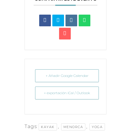
+ Añadir Google Calendar
+ exportación iCal / Outlook
Tags:
,
,
KAYAK
MENORCA
YOGA