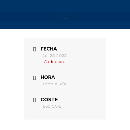
NUESTROS VIAJES
MENORCA 2026
FECHA
MENORCA CAMÍ DE
CAVALLS – SEMANA SANTA
Jul 23 2023
¡Caducado!
MENORCA CAMÍ DE
CAVALLS
MENORCA YOGA & KAYAK
HORA
MENORCA YOGA & BARCO
Todo el día
FORMENTERA 2026
NAVARRA 2026
COSTE
660,00€
NAVARRA – SELVA DE
IRATI
NAVARRA – VALLE DE
BAZTAN