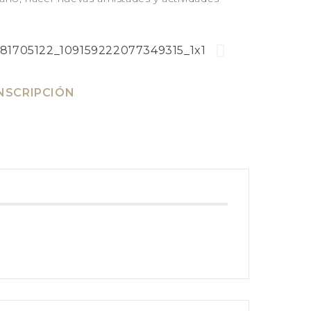
GALICIA – RIAS BAIXAS –
ISLAS CIES
LANZAROTE 2026
LA PUGLIA – ITALIA 2026
CONTACTO
NSCRIPCIÓN