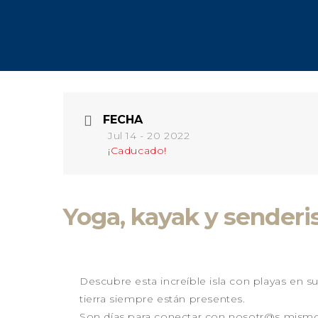
FECHA
Jul 14 - 20 2022
¡Caducado!
Yoga, kayak y senderis
Descubre esta increíble isla con playas en su
tierra siempre están presentes.
Son días para conectar con nosotr@s mismos