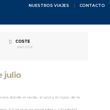
NUESTROS VIAJES
CONTACTO
NUESTROS VIAJES
MENORCA 2026
MENORCA CAMÍ DE
CAVALLS – SEMANA SANTA
COSTE
MENORCA CAMÍ DE
660,00€
CAVALLS
MENORCA YOGA & KAYAK
MENORCA YOGA & BARCO
FORMENTERA 2026
 julio
NAVARRA 2026
NAVARRA – SELVA DE IRATI
NAVARRA – VALLE DE
BAZTAN
nes donde el verde, el azul y el rojizo de la
GALICIA 2026
GALICIA – RUTA DE LOS
no, hacer nuevas amistades y actividades
FAROS