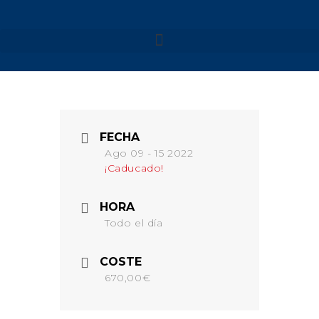
NUESTROS VIAJES
MENORCA 2026
FECHA
MENORCA CAMÍ DE
Ago 09 - 15 2022
CAVALLS – SEMANA SANTA
¡Caducado!
MENORCA CAMÍ DE
CAVALLS
MENORCA YOGA & KAYAK
HORA
Todo el día
MENORCA YOGA & BARCO
FORMENTERA 2026
NAVARRA 2026
COSTE
670,00€
NAVARRA – SELVA DE
IRATI
NAVARRA – VALLE DE