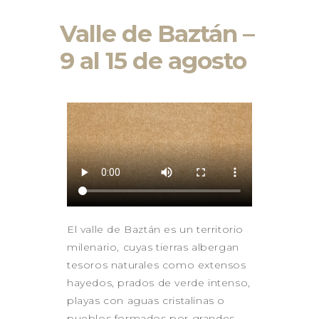
BAZTAN
GALICIA 2026
Valle de Baztán –
GALICIA – RUTA DE LOS
9 al 15 de agosto
FAROS
GALICIA – RIAS BAIXAS –
ISLAS CIES
LANZAROTE 2026
LA PUGLIA – ITALIA 2026
CONTACTO
El valle de Baztán es un territorio
milenario, cuyas tierras albergan
tesoros naturales como extensos
hayedos, prados de verde intenso,
playas con aguas cristalinas o
pueblos formados por grandes