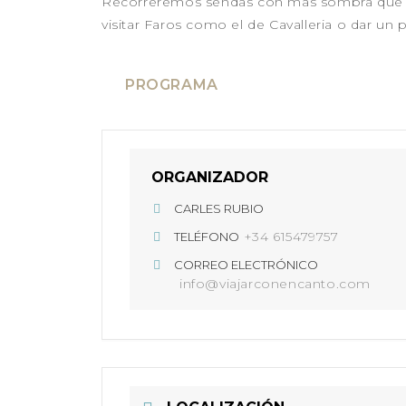
Recorreremos sendas con más sombra que nos 
visitar Faros como el de Cavalleria o dar un 
PROGRAMA
ORGANIZADOR
CARLES RUBIO
+34 615479757
TELÉFONO
CORREO ELECTRÓNICO
info@viajarconencanto.com