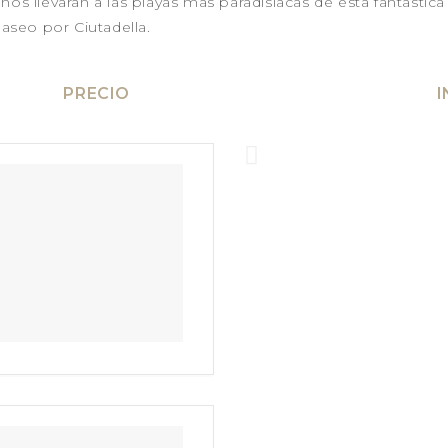
llevarán a las playas más paradisíacas de esta fantástica 
paseo por Ciutadella.
PRECIO
I