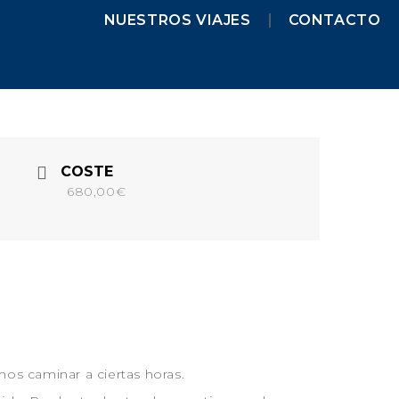
NUESTROS VIAJES
CONTACTO
NUESTROS VIAJES
MENORCA 2026
MENORCA CAMÍ DE
CAVALLS – SEMANA SANTA
COSTE
MENORCA CAMÍ DE
CAVALLS
680,00€
MENORCA YOGA & KAYAK
MENORCA YOGA & BARCO
FORMENTERA 2026
NAVARRA 2026
NAVARRA – SELVA DE IRATI
NAVARRA – VALLE DE
BAZTAN
GALICIA 2026
os caminar a ciertas horas.
GALICIA – RUTA DE LOS