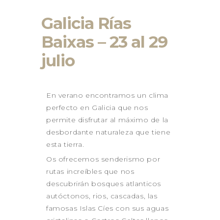
GALICIA 2026
Galicia Rías
GALICIA – RUTA DE LOS
FAROS
Baixas – 23 al 29
GALICIA – RIAS BAIXAS –
julio
ISLAS CIES
LANZAROTE 2026
LA PUGLIA – ITALIA 2026
CONTACTO
En verano encontramos un clima
perfecto en Galicia que nos
permite disfrutar al máximo de la
desbordante naturaleza que tiene
esta tierra.
Os ofrecemos senderismo por
rutas increíbles que nos
descubrirán bosques atlanticos
autóctonos, rios, cascadas, las
famosas Islas Cíes con sus aguas