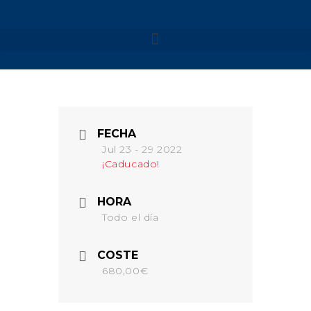
NUESTROS VIAJES
MENORCA 2026
FECHA
MENORCA CAMÍ DE
CAVALLS – SEMANA SANTA
Jul 23 - 29 2022
¡Caducado!
MENORCA CAMÍ DE
CAVALLS
MENORCA YOGA & KAYAK
HORA
MENORCA YOGA & BARCO
Todo el día
FORMENTERA 2026
NAVARRA 2026
COSTE
NAVARRA – SELVA DE
680,00€
IRATI
NAVARRA – VALLE DE
BAZTAN