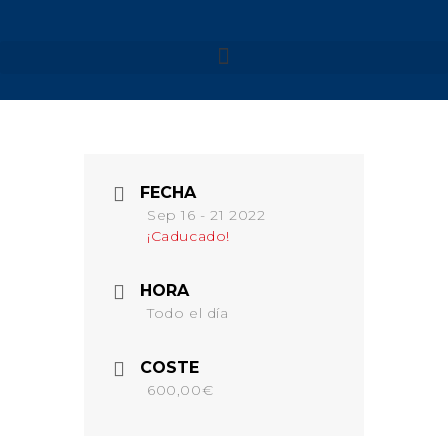
NUESTROS VIAJES
MENORCA 2026
FECHA
MENORCA CAMÍ DE
Sep 16 - 21 2022
CAVALLS – SEMANA SANTA
¡Caducado!
MENORCA CAMÍ DE
CAVALLS
HORA
MENORCA YOGA & KAYAK
Todo el día
MENORCA YOGA & BARCO
FORMENTERA 2026
COSTE
NAVARRA 2026
600,00€
NAVARRA – SELVA DE
IRATI
NAVARRA – VALLE DE