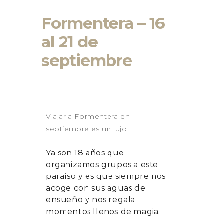
BAZTAN
Formentera – 16
GALICIA 2026
GALICIA – RUTA DE LOS
al 21 de
FAROS
GALICIA – RIAS BAIXAS –
septiembre
ISLAS CIES
LANZAROTE 2026
LA PUGLIA – ITALIA 2026
CONTACTO
Viajar a Formentera en
septiembre es un lujo.
Ya son 18 años que
organizamos grupos a este
paraíso y es que siempre nos
acoge con sus aguas de
ensueño y nos regala
momentos llenos de magia.