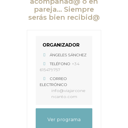
acompañad@ o en
pareja… Siempre
serás bien recibid@
ORGANIZADOR
ÁNGELES SÁNCHEZ
+34
TELÉFONO
615479757
CORREO
ELECTRÓNICO
info@viajarcone
ncanto.com
Ver programa