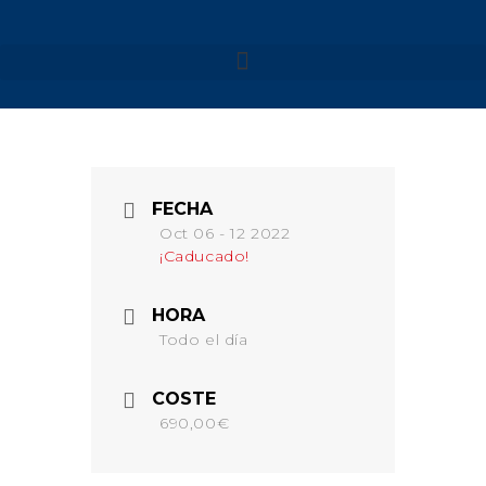
NUESTROS VIAJES
MENORCA 2026
MENORCA CAMÍ DE
FECHA
CAVALLS – SEMANA SANTA
Oct 06 - 12 2022
MENORCA CAMÍ DE
¡Caducado!
CAVALLS
MENORCA YOGA & KAYAK
HORA
MENORCA YOGA & BARCO
Todo el día
FORMENTERA 2026
NAVARRA 2026
COSTE
NAVARRA – SELVA DE
690,00€
IRATI
NAVARRA – VALLE DE
BAZTAN