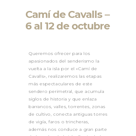
GALICIA 2026
Camí de Cavalls –
GALICIA – RUTA DE LOS
FAROS
6 al 12 de octubre
GALICIA – RIAS BAIXAS –
ISLAS CIES
LANZAROTE 2026
LA PUGLIA – ITALIA 2026
Queremos ofrecer para los
CONTACTO
apasionados del senderismo la
vuelta a la isla por el «Camí de
Cavalls», realizaremos las etapas
más espectaculares de este
sendero perimetral, que acumula
siglos de historia y que enlaza
barrancos, valles, torrentes, zonas
de cultivo, conecta antiguas torres
de vigía, faros o trincheras,
además nos conduce a gran parte