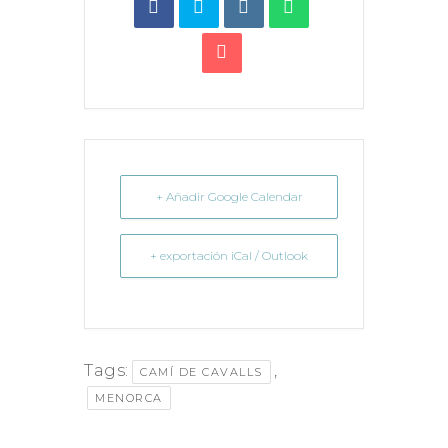
+ Añadir Google Calendar
+ exportación iCal / Outlook
Tags:
,
CAMÍ DE CAVALLS
MENORCA