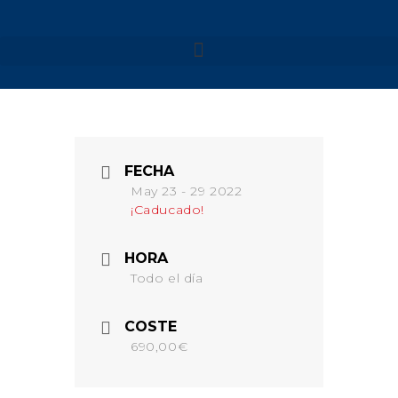
NUESTROS VIAJES
MENORCA 2026
FECHA
MENORCA CAMÍ DE
CAVALLS – SEMANA SANTA
May 23 - 29 2022
¡Caducado!
MENORCA CAMÍ DE
CAVALLS
MENORCA YOGA & KAYAK
HORA
MENORCA YOGA & BARCO
Todo el día
FORMENTERA 2026
NAVARRA 2026
COSTE
NAVARRA – SELVA DE
690,00€
IRATI
NAVARRA – VALLE DE