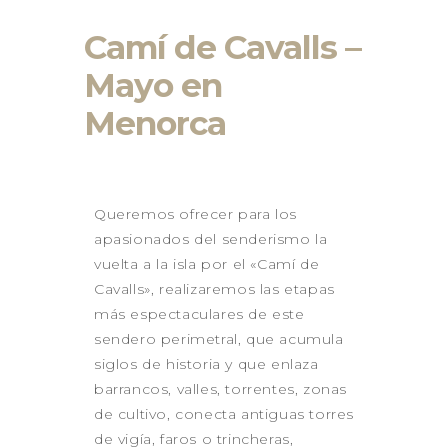
BAZTAN
GALICIA 2026
Camí de Cavalls –
GALICIA – RUTA DE LOS
FAROS
Mayo en
GALICIA – RIAS BAIXAS –
Menorca
ISLAS CIES
LANZAROTE 2026
LA PUGLIA – ITALIA 2026
CONTACTO
Queremos ofrecer para los
apasionados del senderismo la
vuelta a la isla por el «Camí de
Cavalls», realizaremos las etapas
más espectaculares de este
sendero perimetral, que acumula
siglos de historia y que enlaza
barrancos, valles, torrentes, zonas
de cultivo, conecta antiguas torres
de vigía, faros o trincheras,